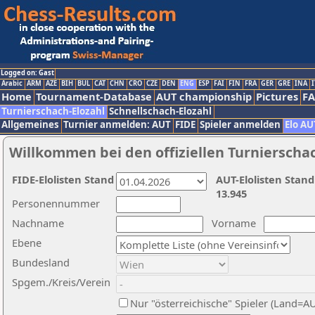
Logged on: Gast
Arabic
ARM
AZE
BIH
BUL
CAT
CHN
CRO
CZE
DEN
ENG
ESP
FAI
FIN
FRA
GER
GRE
INA
I
Home
Tournament-Database
AUT championship
Pictures
F
Turnierschach-Elozahl
Schnellschach-Elozahl
Allgemeines
Turnier anmelden: AUT
FIDE
Spieler anmelden
Elo AU
Willkommen bei den offiziellen Turnierscha
FIDE-Elolisten Stand
AUT-Elolisten Stand
13.945
Personennummer
Nachname
Vorname
Ebene
Bundesland
Spgem./Kreis/Verein
Nur "österreichische" Spieler (Land=A