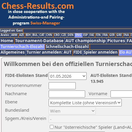
Logged on: Gast
Arabic
ARM
AZE
BIH
BUL
CAT
CHN
CRO
CZE
DEN
ENG
ESP
FAI
FIN
FRA
GER
GRE
INA
I
Home
Tournament-Database
AUT championship
Pictures
F
Turnierschach-Elozahl
Schnellschach-Elozahl
Allgemeines
Turnier anmelden: AUT
FIDE
Spieler anmelden
Elo AU
Willkommen bei den offiziellen Turnierscha
FIDE-Elolisten Stand
AUT-Elolisten Stand
13.945
Personennummer
Nachname
Vorname
Ebene
Bundesland
Spgem./Kreis/Verein
Nur "österreichische" Spieler (Land=A