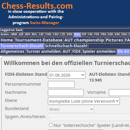
Logged on: Gast
Arabic
ARM
AZE
BIH
BUL
CAT
CHN
CRO
CZE
DEN
ENG
ESP
FAI
FIN
FRA
GER
GRE
INA
I
Home
Tournament-Database
AUT championship
Pictures
F
Turnierschach-Elozahl
Schnellschach-Elozahl
Allgemeines
Turnier anmelden: AUT
FIDE
Spieler anmelden
Elo AU
Willkommen bei den offiziellen Turnierscha
FIDE-Elolisten Stand
AUT-Elolisten Stand
13.945
Personennummer
Nachname
Vorname
Ebene
Bundesland
Spgem./Kreis/Verein
Nur "österreichische" Spieler (Land=A