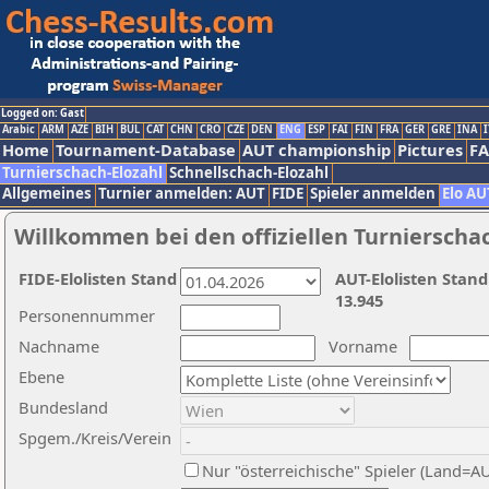
Logged on: Gast
Arabic
ARM
AZE
BIH
BUL
CAT
CHN
CRO
CZE
DEN
ENG
ESP
FAI
FIN
FRA
GER
GRE
INA
I
Home
Tournament-Database
AUT championship
Pictures
F
Turnierschach-Elozahl
Schnellschach-Elozahl
Allgemeines
Turnier anmelden: AUT
FIDE
Spieler anmelden
Elo AU
Willkommen bei den offiziellen Turnierscha
FIDE-Elolisten Stand
AUT-Elolisten Stand
13.945
Personennummer
Nachname
Vorname
Ebene
Bundesland
Spgem./Kreis/Verein
Nur "österreichische" Spieler (Land=A