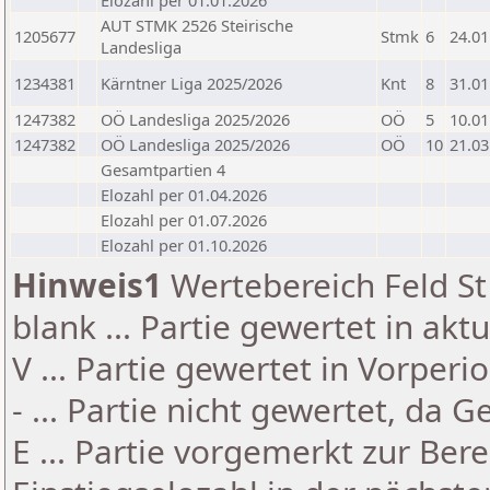
Elozahl per 01.01.2026
AUT STMK 2526 Steirische
1205677
Stmk
6
24.01
Landesliga
1234381
Kärntner Liga 2025/2026
Knt
8
31.01
1247382
OÖ Landesliga 2025/2026
OÖ
5
10.01
1247382
OÖ Landesliga 2025/2026
OÖ
10
21.03
Gesamtpartien 4
Elozahl per 01.04.2026
Elozahl per 01.07.2026
Elozahl per 01.10.2026
Hinweis1
Wertebereich Feld St 
blank ... Partie gewertet in akt
V ... Partie gewertet in Vorperi
- ... Partie nicht gewertet, da 
E ... Partie vorgemerkt zur Be