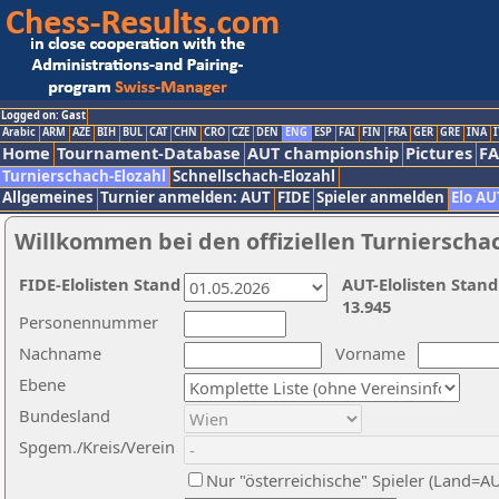
Logged on: Gast
Arabic
ARM
AZE
BIH
BUL
CAT
CHN
CRO
CZE
DEN
ENG
ESP
FAI
FIN
FRA
GER
GRE
INA
I
Home
Tournament-Database
AUT championship
Pictures
F
Turnierschach-Elozahl
Schnellschach-Elozahl
Allgemeines
Turnier anmelden: AUT
FIDE
Spieler anmelden
Elo AU
Willkommen bei den offiziellen Turnierscha
FIDE-Elolisten Stand
AUT-Elolisten Stand
13.945
Personennummer
Nachname
Vorname
Ebene
Bundesland
Spgem./Kreis/Verein
Nur "österreichische" Spieler (Land=A