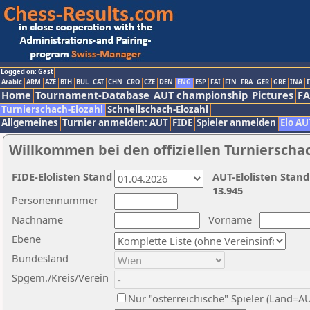
Logged on: Gast
Arabic
ARM
AZE
BIH
BUL
CAT
CHN
CRO
CZE
DEN
ENG
ESP
FAI
FIN
FRA
GER
GRE
INA
I
Home
Tournament-Database
AUT championship
Pictures
F
Turnierschach-Elozahl
Schnellschach-Elozahl
Allgemeines
Turnier anmelden: AUT
FIDE
Spieler anmelden
Elo AU
Willkommen bei den offiziellen Turnierscha
FIDE-Elolisten Stand
AUT-Elolisten Stand
13.945
Personennummer
Nachname
Vorname
Ebene
Bundesland
Spgem./Kreis/Verein
Nur "österreichische" Spieler (Land=A