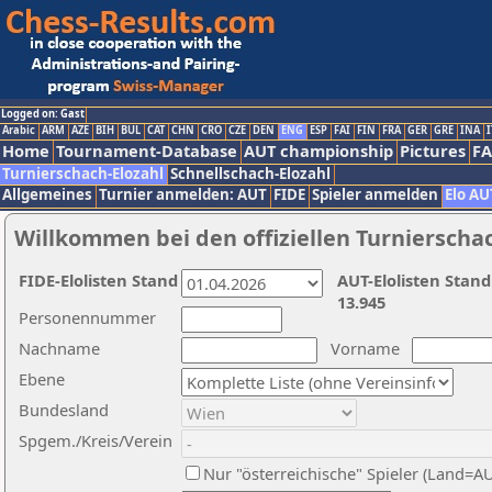
Logged on: Gast
Arabic
ARM
AZE
BIH
BUL
CAT
CHN
CRO
CZE
DEN
ENG
ESP
FAI
FIN
FRA
GER
GRE
INA
I
Home
Tournament-Database
AUT championship
Pictures
F
Turnierschach-Elozahl
Schnellschach-Elozahl
Allgemeines
Turnier anmelden: AUT
FIDE
Spieler anmelden
Elo AU
Willkommen bei den offiziellen Turnierscha
FIDE-Elolisten Stand
AUT-Elolisten Stand
13.945
Personennummer
Nachname
Vorname
Ebene
Bundesland
Spgem./Kreis/Verein
Nur "österreichische" Spieler (Land=A