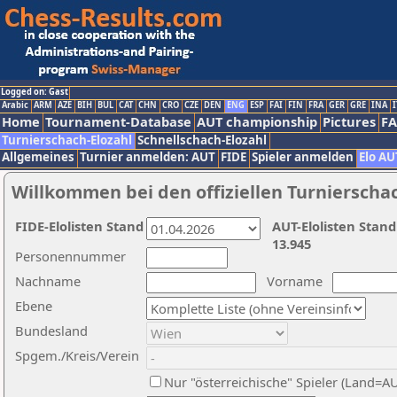
Logged on: Gast
Arabic
ARM
AZE
BIH
BUL
CAT
CHN
CRO
CZE
DEN
ENG
ESP
FAI
FIN
FRA
GER
GRE
INA
I
Home
Tournament-Database
AUT championship
Pictures
F
Turnierschach-Elozahl
Schnellschach-Elozahl
Allgemeines
Turnier anmelden: AUT
FIDE
Spieler anmelden
Elo AU
Willkommen bei den offiziellen Turnierscha
FIDE-Elolisten Stand
AUT-Elolisten Stand
13.945
Personennummer
Nachname
Vorname
Ebene
Bundesland
Spgem./Kreis/Verein
Nur "österreichische" Spieler (Land=A