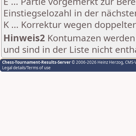
E ... Partie vorgemerkt zur Be
Einstiegselozahl in der nächst
K ... Korrektur wegen doppelt
Hinweis2
Kontumazen werden g
und sind in der Liste nicht enth
Chess-Tournament-Results-Server
© 2006-2026 Heinz Herzog
, CMS-
Legal details/Terms of use