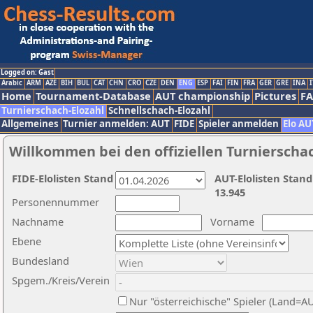
Logged on: Gast
Arabic
ARM
AZE
BIH
BUL
CAT
CHN
CRO
CZE
DEN
ENG
ESP
FAI
FIN
FRA
GER
GRE
INA
I
Home
Tournament-Database
AUT championship
Pictures
F
Turnierschach-Elozahl
Schnellschach-Elozahl
Allgemeines
Turnier anmelden: AUT
FIDE
Spieler anmelden
Elo AU
Willkommen bei den offiziellen Turnierscha
FIDE-Elolisten Stand
AUT-Elolisten Stand
13.945
Personennummer
Nachname
Vorname
Ebene
Bundesland
Spgem./Kreis/Verein
Nur "österreichische" Spieler (Land=A