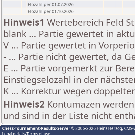
Elozahl per 01.07.2026
Elozahl per 01.10.2026
Hinweis1
Wertebereich Feld St 
blank ... Partie gewertet in akt
V ... Partie gewertet in Vorperi
- ... Partie nicht gewertet, da 
E ... Partie vorgemerkt zur Be
Einstiegselozahl in der nächst
K ... Korrektur wegen doppelt
Hinweis2
Kontumazen werden g
und sind in der Liste nicht enth
Chess-Tournament-Results-Server
© 2006-2026 Heinz Herzog
, CMS-
Legal details/Terms of use