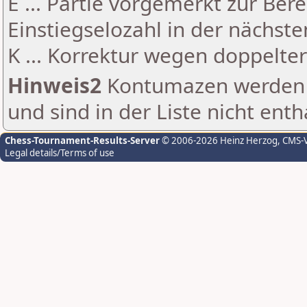
E ... Partie vorgemerkt zur Be
Einstiegselozahl in der nächst
K ... Korrektur wegen doppelt
Hinweis2
Kontumazen werden g
und sind in der Liste nicht enth
Chess-Tournament-Results-Server
© 2006-2026 Heinz Herzog
, CMS-
Legal details/Terms of use