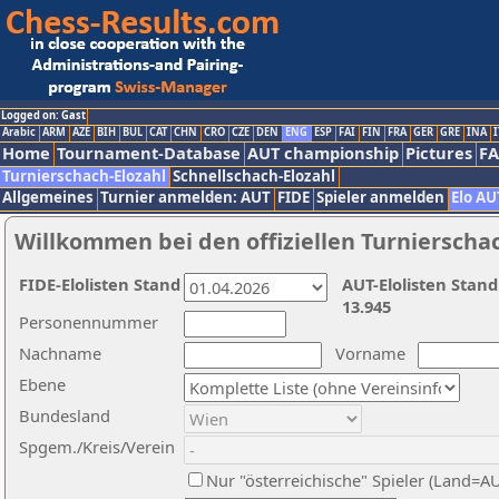
Logged on: Gast
Arabic
ARM
AZE
BIH
BUL
CAT
CHN
CRO
CZE
DEN
ENG
ESP
FAI
FIN
FRA
GER
GRE
INA
I
Home
Tournament-Database
AUT championship
Pictures
F
Turnierschach-Elozahl
Schnellschach-Elozahl
Allgemeines
Turnier anmelden: AUT
FIDE
Spieler anmelden
Elo AU
Willkommen bei den offiziellen Turnierscha
FIDE-Elolisten Stand
AUT-Elolisten Stand
13.945
Personennummer
Nachname
Vorname
Ebene
Bundesland
Spgem./Kreis/Verein
Nur "österreichische" Spieler (Land=A