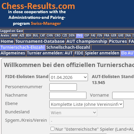
Logged on: Gast
Arabic
ARM
AZE
BIH
BUL
CAT
CHN
CRO
CZE
DEN
ENG
ESP
FAI
FIN
FRA
GER
GRE
INA
I
Home
Tournament-Database
AUT championship
Pictures
F
Turnierschach-Elozahl
Schnellschach-Elozahl
Allgemeines
Turnier anmelden: AUT
FIDE
Spieler anmelden
Elo AU
Willkommen bei den offiziellen Turnierscha
FIDE-Elolisten Stand
AUT-Elolisten Stand
13.945
Personennummer
Nachname
Vorname
Ebene
Bundesland
Spgem./Kreis/Verein
Nur "österreichische" Spieler (Land=A