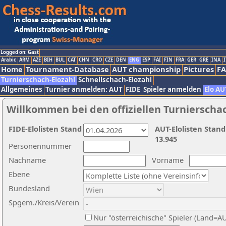
Logged on: Gast
Arabic
ARM
AZE
BIH
BUL
CAT
CHN
CRO
CZE
DEN
ENG
ESP
FAI
FIN
FRA
GER
GRE
INA
I
Home
Tournament-Database
AUT championship
Pictures
F
Turnierschach-Elozahl
Schnellschach-Elozahl
Allgemeines
Turnier anmelden: AUT
FIDE
Spieler anmelden
Elo AU
Willkommen bei den offiziellen Turnierscha
FIDE-Elolisten Stand
AUT-Elolisten Stand
13.945
Personennummer
Nachname
Vorname
Ebene
Bundesland
Spgem./Kreis/Verein
Nur "österreichische" Spieler (Land=A