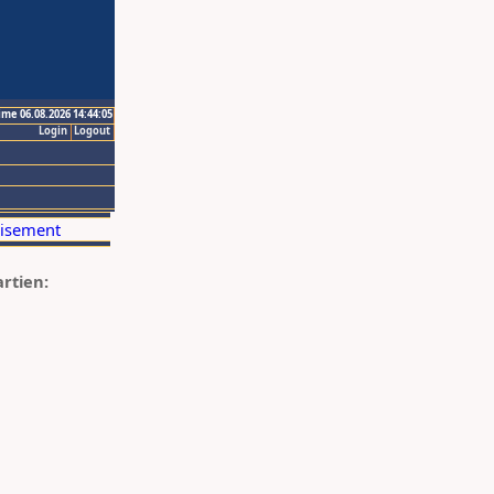
ime 06.08.2026 14:44:05
Login
Logout
artien: