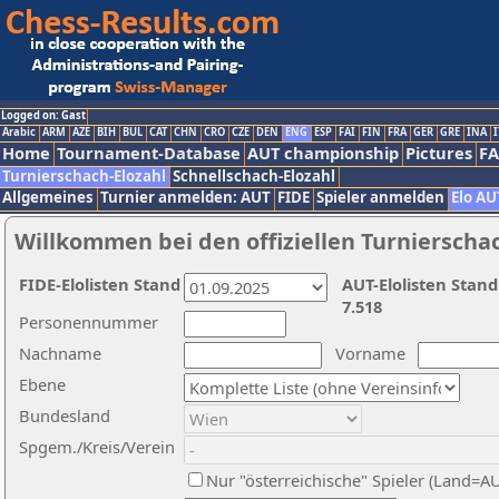
Logged on: Gast
Arabic
ARM
AZE
BIH
BUL
CAT
CHN
CRO
CZE
DEN
ENG
ESP
FAI
FIN
FRA
GER
GRE
INA
I
Home
Tournament-Database
AUT championship
Pictures
F
Turnierschach-Elozahl
Schnellschach-Elozahl
Allgemeines
Turnier anmelden: AUT
FIDE
Spieler anmelden
Elo AU
Willkommen bei den offiziellen Turnierscha
FIDE-Elolisten Stand
AUT-Elolisten Stand
7.518
Personennummer
Nachname
Vorname
Ebene
Bundesland
Spgem./Kreis/Verein
Nur "österreichische" Spieler (Land=A