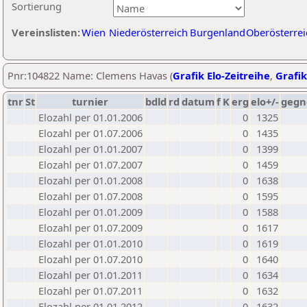
Sortierung
Vereinslisten:
Wien
Niederösterreich
Burgenland
Oberösterrei
Pnr:104822 Name: Clemens Havas (
Grafik Elo-Zeitreihe
,
Grafik
tnr
St
turnier
bdld
rd
datum
f
K
erg
elo+/-
gegn
Elozahl per 01.01.2006
0
1325
Elozahl per 01.07.2006
0
1435
Elozahl per 01.01.2007
0
1399
Elozahl per 01.07.2007
0
1459
Elozahl per 01.01.2008
0
1638
Elozahl per 01.07.2008
0
1595
Elozahl per 01.01.2009
0
1588
Elozahl per 01.07.2009
0
1617
Elozahl per 01.01.2010
0
1619
Elozahl per 01.07.2010
0
1640
Elozahl per 01.01.2011
0
1634
Elozahl per 01.07.2011
0
1632
Elozahl per 01.01.2012
0
1632