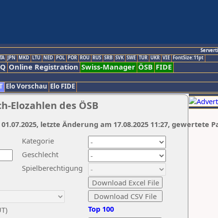
Servert
TA
JPN
MKD
LTU
NED
POL
POR
ROU
RUS
SRB
SVK
SWE
TUR
UKR
VIE
FontSize:11pt
AQ
Online Registration
Swiss-Manager
ÖSB
FIDE
T
Elo Vorschau
Elo FIDE
ch-Elozahlen des ÖSB
 01.07.2025, letzte Änderung am 17.08.2025 11:27, gewertete P
Kategorie
Geschlecht
Spielberechtigung
Top 100
UT)