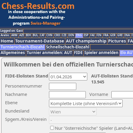
Logged on: Gast
Arabic
ARM
AZE
BIH
BUL
CAT
CHN
CRO
CZE
DEN
ENG
ESP
FAI
FIN
FRA
GER
GRE
INA
I
Home
Tournament-Database
AUT championship
Pictures
F
Turnierschach-Elozahl
Schnellschach-Elozahl
Allgemeines
Turnier anmelden: AUT
FIDE
Spieler anmelden
Elo AU
Willkommen bei den offiziellen Turnierscha
FIDE-Elolisten Stand
AUT-Elolisten Stand
13.945
Personennummer
Nachname
Vorname
Ebene
Bundesland
Spgem./Kreis/Verein
Nur "österreichische" Spieler (Land=A