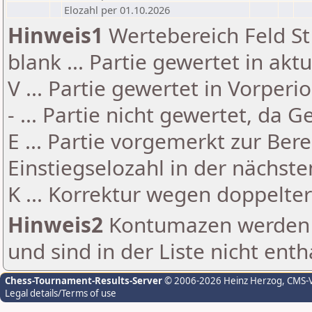
Elozahl per 01.10.2026
Hinweis1
Wertebereich Feld St 
blank ... Partie gewertet in akt
V ... Partie gewertet in Vorperi
- ... Partie nicht gewertet, da 
E ... Partie vorgemerkt zur Be
Einstiegselozahl in der nächst
K ... Korrektur wegen doppelt
Hinweis2
Kontumazen werden g
und sind in der Liste nicht enth
Chess-Tournament-Results-Server
© 2006-2026 Heinz Herzog
, CMS-
Legal details/Terms of use