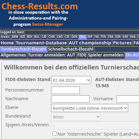
Logged on: Gast
Arabic
ARM
AZE
BIH
BUL
CAT
CHN
CRO
CZE
DEN
ENG
ESP
FAI
FIN
FRA
GER
GRE
INA
I
Home
Tournament-Database
AUT championship
Pictures
F
Turnierschach-Elozahl
Schnellschach-Elozahl
Allgemeines
Turnier anmelden: AUT
FIDE
Spieler anmelden
Elo AU
Willkommen bei den offiziellen Turnierscha
FIDE-Elolisten Stand
AUT-Elolisten Stand
13.945
Personennummer
Nachname
Vorname
Ebene
Bundesland
Spgem./Kreis/Verein
Nur "österreichische" Spieler (Land=A