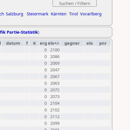
ch
Salzburg
Steiermark
Kärnten
Tirol
Vorarlberg
fik Partie-Statistik
)
d
datum
f
K
erg
elo+/-
gegner
elo
pnr
0
2100
0
2086
0
2069
0
2047
0
2067
0
2063
0
2072
0
2073
0
2104
0
2102
0
2112
0
2099
0
2101