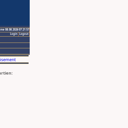
ime 08.08.2026 07:21:57
Login
Logout
artien: