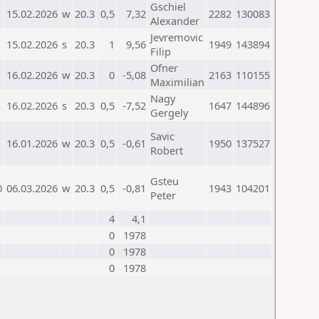
Gschiel
15.02.2026
w
20.3
0,5
7,32
2282
130083
Alexander
Jevremovic
15.02.2026
s
20.3
1
9,56
1949
143894
Filip
Ofner
16.02.2026
w
20.3
0
-5,08
2163
110155
Maximilian
Nagy
16.02.2026
s
20.3
0,5
-7,52
1647
144896
Gergely
Savic
16.01.2026
w
20.3
0,5
-0,61
1950
137527
Robert
Gsteu
0
06.03.2026
w
20.3
0,5
-0,81
1943
104201
Peter
4
4,1
0
1978
0
1978
0
1978