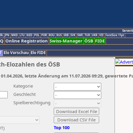
Servert
TA
JPN
MKD
LTU
NED
POL
POR
ROU
RUS
SRB
SVK
SWE
TUR
UKR
VIE
FontSize:11pt
AQ
Online Registration
Swiss-Manager
ÖSB
FIDE
T
Elo Vorschau
Elo FIDE
ch-Elozahlen des ÖSB
 01.04.2026, letzte Änderung am 11.07.2026 09:29, gewertete P
Kategorie
Geschlecht
Spielberechtigung
Top 100
UT)