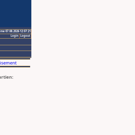
ime 07.08.2026 12:07:21
Login
Logout
artien: