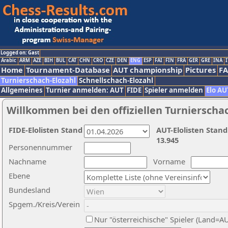
Logged on: Gast
Arabic
ARM
AZE
BIH
BUL
CAT
CHN
CRO
CZE
DEN
ENG
ESP
FAI
FIN
FRA
GER
GRE
INA
I
Home
Tournament-Database
AUT championship
Pictures
F
Turnierschach-Elozahl
Schnellschach-Elozahl
Allgemeines
Turnier anmelden: AUT
FIDE
Spieler anmelden
Elo AU
Willkommen bei den offiziellen Turnierscha
FIDE-Elolisten Stand
AUT-Elolisten Stand
13.945
Personennummer
Nachname
Vorname
Ebene
Bundesland
Spgem./Kreis/Verein
Nur "österreichische" Spieler (Land=A