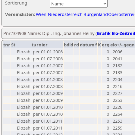
Sortierung
Vereinslisten:
Wien
Niederösterreich
Burgenland
Oberösterrei
Pnr:104908 Name: Dipl. Ing. Johannes Heiny (
Grafik Elo-Zeitre
tnr
St
turnier
bdld
rd
datum
f
K
erg
elo+/-
gegn
Elozahl per 01.01.2006
0
2006
Elozahl per 01.07.2006
0
2041
Elozahl per 01.01.2007
0
2182
Elozahl per 01.07.2007
0
2133
Elozahl per 01.01.2008
0
2204
Elozahl per 01.07.2008
0
2216
Elozahl per 01.01.2009
0
2227
Elozahl per 01.07.2009
0
2253
Elozahl per 01.01.2010
0
2226
Elozahl per 01.07.2010
0
2264
Elozahl per 01.01.2011
0
2253
Elozahl per 01.07.2011
0
2259
Elozahl per 01.01.2012
0
2234