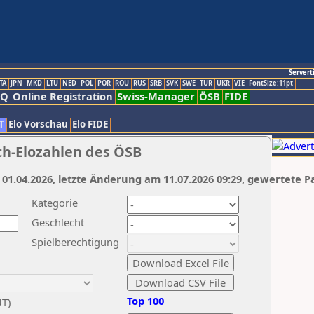
Servert
TA
JPN
MKD
LTU
NED
POL
POR
ROU
RUS
SRB
SVK
SWE
TUR
UKR
VIE
FontSize:11pt
AQ
Online Registration
Swiss-Manager
ÖSB
FIDE
T
Elo Vorschau
Elo FIDE
ch-Elozahlen des ÖSB
 01.04.2026, letzte Änderung am 11.07.2026 09:29, gewertete P
Kategorie
Geschlecht
Spielberechtigung
Top 100
UT)