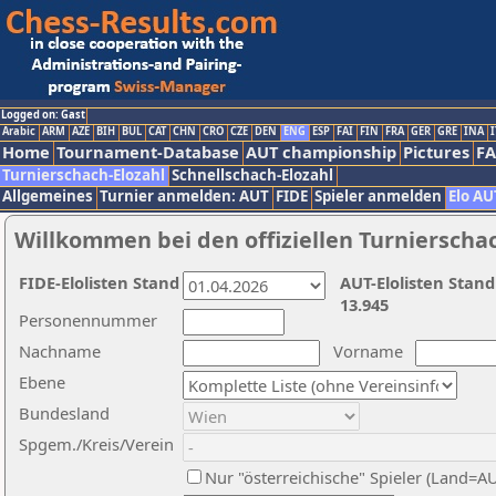
Logged on: Gast
Arabic
ARM
AZE
BIH
BUL
CAT
CHN
CRO
CZE
DEN
ENG
ESP
FAI
FIN
FRA
GER
GRE
INA
I
Home
Tournament-Database
AUT championship
Pictures
F
Turnierschach-Elozahl
Schnellschach-Elozahl
Allgemeines
Turnier anmelden: AUT
FIDE
Spieler anmelden
Elo AU
Willkommen bei den offiziellen Turnierscha
FIDE-Elolisten Stand
AUT-Elolisten Stand
13.945
Personennummer
Nachname
Vorname
Ebene
Bundesland
Spgem./Kreis/Verein
Nur "österreichische" Spieler (Land=A