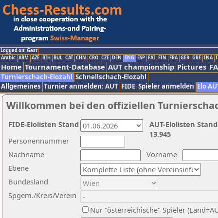
Logged on: Gast
Arabic
ARM
AZE
BIH
BUL
CAT
CHN
CRO
CZE
DEN
ENG
ESP
FAI
FIN
FRA
GER
GRE
INA
I
Home
Tournament-Database
AUT championship
Pictures
F
Turnierschach-Elozahl
Schnellschach-Elozahl
Allgemeines
Turnier anmelden: AUT
FIDE
Spieler anmelden
Elo AU
Willkommen bei den offiziellen Turnierscha
FIDE-Elolisten Stand
AUT-Elolisten Stand
13.945
Personennummer
Nachname
Vorname
Ebene
Bundesland
Spgem./Kreis/Verein
Nur "österreichische" Spieler (Land=A