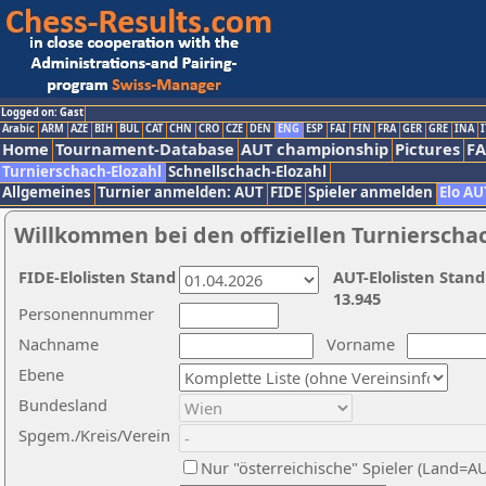
Logged on: Gast
Arabic
ARM
AZE
BIH
BUL
CAT
CHN
CRO
CZE
DEN
ENG
ESP
FAI
FIN
FRA
GER
GRE
INA
I
Home
Tournament-Database
AUT championship
Pictures
F
Turnierschach-Elozahl
Schnellschach-Elozahl
Allgemeines
Turnier anmelden: AUT
FIDE
Spieler anmelden
Elo AU
Willkommen bei den offiziellen Turnierscha
FIDE-Elolisten Stand
AUT-Elolisten Stand
13.945
Personennummer
Nachname
Vorname
Ebene
Bundesland
Spgem./Kreis/Verein
Nur "österreichische" Spieler (Land=A