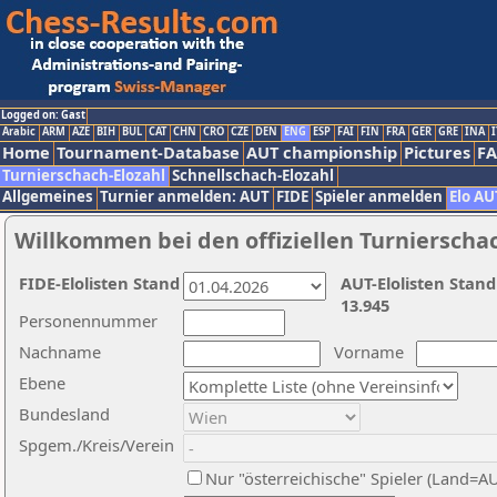
Logged on: Gast
Arabic
ARM
AZE
BIH
BUL
CAT
CHN
CRO
CZE
DEN
ENG
ESP
FAI
FIN
FRA
GER
GRE
INA
I
Home
Tournament-Database
AUT championship
Pictures
F
Turnierschach-Elozahl
Schnellschach-Elozahl
Allgemeines
Turnier anmelden: AUT
FIDE
Spieler anmelden
Elo AU
Willkommen bei den offiziellen Turnierscha
FIDE-Elolisten Stand
AUT-Elolisten Stand
13.945
Personennummer
Nachname
Vorname
Ebene
Bundesland
Spgem./Kreis/Verein
Nur "österreichische" Spieler (Land=A