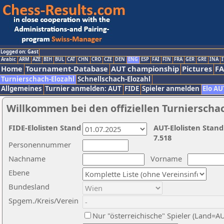
Logged on: Gast
Arabic
ARM
AZE
BIH
BUL
CAT
CHN
CRO
CZE
DEN
ENG
ESP
FAI
FIN
FRA
GER
GRE
INA
I
Home
Tournament-Database
AUT championship
Pictures
F
Turnierschach-Elozahl
Schnellschach-Elozahl
Allgemeines
Turnier anmelden: AUT
FIDE
Spieler anmelden
Elo AU
Willkommen bei den offiziellen Turnierscha
FIDE-Elolisten Stand
AUT-Elolisten Stand
7.518
Personennummer
Nachname
Vorname
Ebene
Bundesland
Spgem./Kreis/Verein
Nur "österreichische" Spieler (Land=A