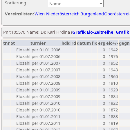
Sortierung
Vereinslisten:
Wien
Niederösterreich
Burgenland
Oberösterrei
Pnr:105570 Name: Dr. Karl Hrdina (
Grafik Elo-Zeitreihe
,
Grafik 
tnr
St
turnier
bdld
rd
datum
f
K
erg
elo+/-
gegn
Elozahl per 01.01.2006
0
1942
Elozahl per 01.07.2006
0
1976
Elozahl per 01.01.2007
0
1952
Elozahl per 01.07.2007
0
1943
Elozahl per 01.01.2008
0
1960
Elozahl per 01.07.2008
0
1910
Elozahl per 01.01.2009
0
1929
Elozahl per 01.07.2009
0
1884
Elozahl per 01.01.2010
0
1922
Elozahl per 01.07.2010
0
1872
Elozahl per 01.01.2011
0
1888
Elozahl per 01.07.2011
0
1919
Elozahl per 01.01.2012
0
1987