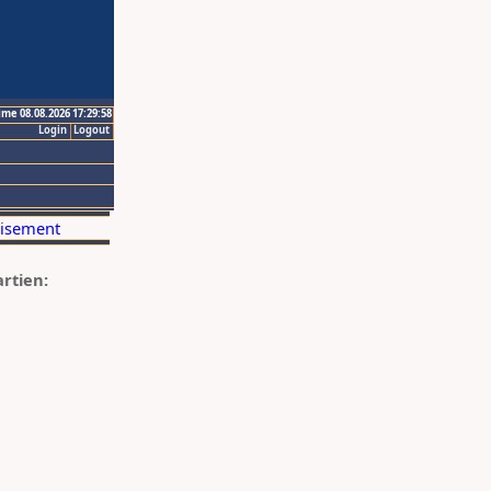
ime 08.08.2026 17:29:58
Login
Logout
artien: