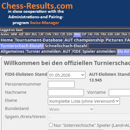
Logged on: Gast
Arabic
ARM
AZE
BIH
BUL
CAT
CHN
CRO
CZE
DEN
ENG
ESP
FAI
FIN
FRA
GER
GRE
INA
I
Home
Tournament-Database
AUT championship
Pictures
F
Turnierschach-Elozahl
Schnellschach-Elozahl
Allgemeines
Turnier anmelden: AUT
FIDE
Spieler anmelden
Elo AU
Willkommen bei den offiziellen Turnierscha
FIDE-Elolisten Stand
AUT-Elolisten Stand
13.945
Personennummer
Nachname
Vorname
Ebene
Bundesland
Spgem./Kreis/Verein
Nur "österreichische" Spieler (Land=A