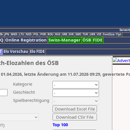
Servert
TA
JPN
MKD
LTU
NED
POL
POR
ROU
RUS
SRB
SVK
SWE
TUR
UKR
VIE
FontSize:11pt
AQ
Online Registration
Swiss-Manager
ÖSB
FIDE
T
Elo Vorschau
Elo FIDE
ch-Elozahlen des ÖSB
 01.04.2026, letzte Änderung am 11.07.2026 09:29, gewertete P
Kategorie
Geschlecht
Spielberechtigung
Top 100
UT)