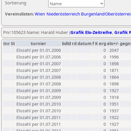
Sortierung
Vereinslisten:
Wien
Niederösterreich
Burgenland
Oberösterrei
Pnr:105623 Name: Harald Huber (
Grafik Elo-Zeitreihe
,
Grafik P
tnr
St
turnier
bdld
rd
datum
f
K
erg
elo+/-
gegn
Elozahl per 01.01.2006
0
2047
Elozahl per 01.07.2006
0
1996
Elozahl per 01.01.2007
0
1898
Elozahl per 01.07.2007
0
1871
Elozahl per 01.01.2008
0
1864
Elozahl per 01.07.2008
0
1898
Elozahl per 01.01.2009
0
1927
Elozahl per 01.07.2009
0
1918
Elozahl per 01.01.2010
0
1951
Elozahl per 01.07.2010
0
1937
Elozahl per 01.01.2011
0
1922
Elozahl per 01.07.2011
0
1927
Elozahl per 01.01.2012
0
1951