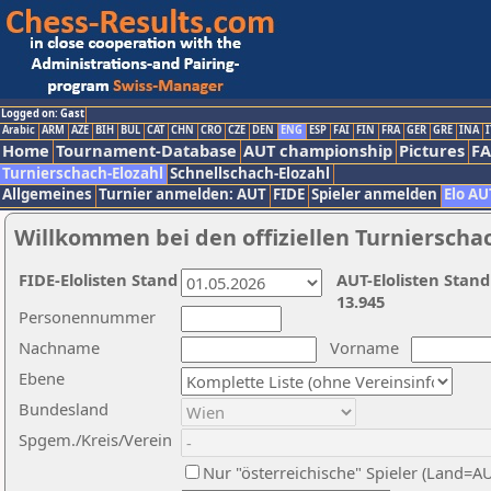
Logged on: Gast
Arabic
ARM
AZE
BIH
BUL
CAT
CHN
CRO
CZE
DEN
ENG
ESP
FAI
FIN
FRA
GER
GRE
INA
I
Home
Tournament-Database
AUT championship
Pictures
F
Turnierschach-Elozahl
Schnellschach-Elozahl
Allgemeines
Turnier anmelden: AUT
FIDE
Spieler anmelden
Elo AU
Willkommen bei den offiziellen Turnierscha
FIDE-Elolisten Stand
AUT-Elolisten Stand
13.945
Personennummer
Nachname
Vorname
Ebene
Bundesland
Spgem./Kreis/Verein
Nur "österreichische" Spieler (Land=A