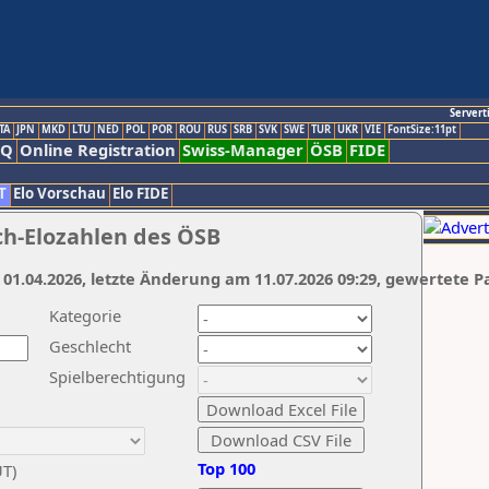
Servert
TA
JPN
MKD
LTU
NED
POL
POR
ROU
RUS
SRB
SVK
SWE
TUR
UKR
VIE
FontSize:11pt
AQ
Online Registration
Swiss-Manager
ÖSB
FIDE
T
Elo Vorschau
Elo FIDE
ch-Elozahlen des ÖSB
 01.04.2026, letzte Änderung am 11.07.2026 09:29, gewertete P
Kategorie
Geschlecht
Spielberechtigung
Top 100
UT)