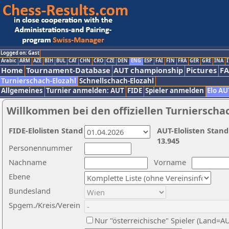
Logged on: Gast
Arabic
ARM
AZE
BIH
BUL
CAT
CHN
CRO
CZE
DEN
ENG
ESP
FAI
FIN
FRA
GER
GRE
INA
I
Home
Tournament-Database
AUT championship
Pictures
F
Turnierschach-Elozahl
Schnellschach-Elozahl
Allgemeines
Turnier anmelden: AUT
FIDE
Spieler anmelden
Elo AU
Willkommen bei den offiziellen Turnierscha
FIDE-Elolisten Stand
AUT-Elolisten Stand
13.945
Personennummer
Nachname
Vorname
Ebene
Bundesland
Spgem./Kreis/Verein
Nur "österreichische" Spieler (Land=A