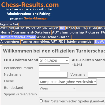
Logged on: Gast
Arabic
ARM
AZE
BIH
BUL
CAT
CHN
CRO
CZE
DEN
ENG
ESP
FAI
FIN
FRA
GER
GRE
INA
I
Home
Tournament-Database
AUT championship
Pictures
F
Turnierschach-Elozahl
Schnellschach-Elozahl
Allgemeines
Turnier anmelden: AUT
FIDE
Spieler anmelden
Elo AU
Willkommen bei den offiziellen Turnierscha
FIDE-Elolisten Stand
AUT-Elolisten Stand
13.945
Personennummer
Nachname
Vorname
Ebene
Bundesland
Spgem./Kreis/Verein
Nur "österreichische" Spieler (Land=A