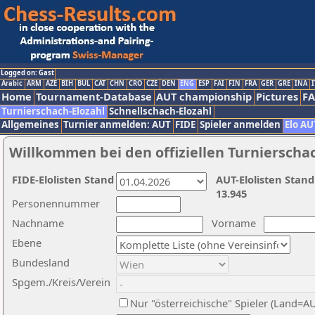
Logged on: Gast
Arabic
ARM
AZE
BIH
BUL
CAT
CHN
CRO
CZE
DEN
ENG
ESP
FAI
FIN
FRA
GER
GRE
INA
I
Home
Tournament-Database
AUT championship
Pictures
F
Turnierschach-Elozahl
Schnellschach-Elozahl
Allgemeines
Turnier anmelden: AUT
FIDE
Spieler anmelden
Elo AU
Willkommen bei den offiziellen Turnierscha
FIDE-Elolisten Stand
AUT-Elolisten Stand
13.945
Personennummer
Nachname
Vorname
Ebene
Bundesland
Spgem./Kreis/Verein
Nur "österreichische" Spieler (Land=A