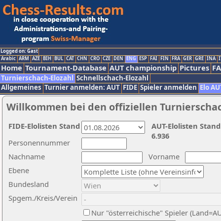
Logged on: Gast
Arabic
ARM
AZE
BIH
BUL
CAT
CHN
CRO
CZE
DEN
ENG
ESP
FAI
FIN
FRA
GER
GRE
INA
I
Home
Tournament-Database
AUT championship
Pictures
F
Turnierschach-Elozahl
Schnellschach-Elozahl
Allgemeines
Turnier anmelden: AUT
FIDE
Spieler anmelden
Elo AU
Willkommen bei den offiziellen Turnierscha
FIDE-Elolisten Stand
AUT-Elolisten Stand
6.936
Personennummer
Nachname
Vorname
Ebene
Bundesland
Spgem./Kreis/Verein
Nur "österreichische" Spieler (Land=A