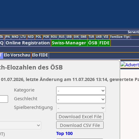
Servert
TA
JPN
MKD
LTU
NED
POL
POR
ROU
RUS
SRB
SVK
SWE
TUR
UKR
VIE
FontSize:11pt
AQ
Online Registration
Swiss-Manager
ÖSB
FIDE
T
Elo Vorschau
Elo FIDE
ch-Elozahlen des ÖSB
 01.07.2026, letzte Änderung am 11.07.2026 13:14, gewertete P
Kategorie
Geschlecht
Spielberechtigung
Top 100
UT)