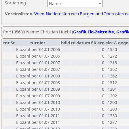
Sortierung
Vereinslisten:
Wien
Niederösterreich
Burgenland
Oberösterrei
Pnr:105683 Name: Christian Huebl (
Grafik Elo-Zeitreihe
,
Grafik
tnr
St
turnier
bdld
rd
datum
f
K
erg
elo+/-
gegn
Elozahl per 01.01.2006
0
1320
Elozahl per 01.07.2006
0
1272
Elozahl per 01.01.2007
0
1313
Elozahl per 01.07.2007
0
1362
Elozahl per 01.01.2008
0
1362
Elozahl per 01.07.2008
0
1312
Elozahl per 01.01.2009
0
1201
Elozahl per 01.07.2009
0
1202
Elozahl per 01.01.2010
0
1200
Elozahl per 01.07.2010
0
1200
Elozahl per 01.01.2011
0
1330
Elozahl per 01.07.2011
0
1277
Elozahl per 01.01.2012
0
1233