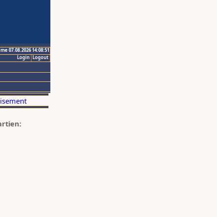
ime 07.08.2026 14:08:51
Login
Logout
artien: