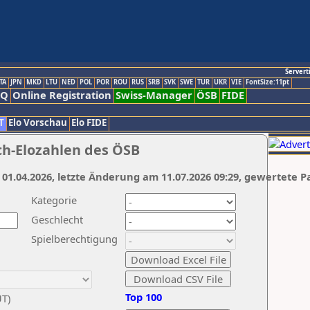
Servert
TA
JPN
MKD
LTU
NED
POL
POR
ROU
RUS
SRB
SVK
SWE
TUR
UKR
VIE
FontSize:11pt
AQ
Online Registration
Swiss-Manager
ÖSB
FIDE
T
Elo Vorschau
Elo FIDE
ch-Elozahlen des ÖSB
 01.04.2026, letzte Änderung am 11.07.2026 09:29, gewertete P
Kategorie
Geschlecht
Spielberechtigung
Top 100
UT)