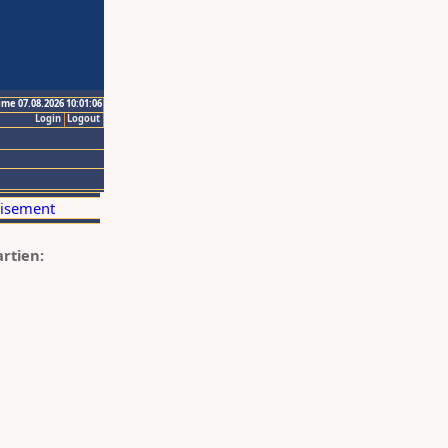
ime 07.08.2026 10:01:06
Login
Logout
artien: