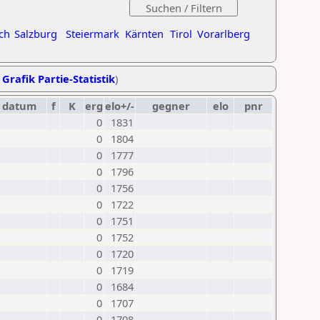
ch
Salzburg
Steiermark
Kärnten
Tirol
Vorarlberg
,
Grafik Partie-Statistik
)
datum
f
K
erg
elo+/-
gegner
elo
pnr
0
1831
0
1804
0
1777
0
1796
0
1756
0
1722
0
1751
0
1752
0
1720
0
1719
0
1684
0
1707
0
1708