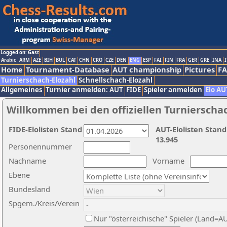
Logged on: Gast
Arabic
ARM
AZE
BIH
BUL
CAT
CHN
CRO
CZE
DEN
ENG
ESP
FAI
FIN
FRA
GER
GRE
INA
I
Home
Tournament-Database
AUT championship
Pictures
F
Turnierschach-Elozahl
Schnellschach-Elozahl
Allgemeines
Turnier anmelden: AUT
FIDE
Spieler anmelden
Elo AU
Willkommen bei den offiziellen Turnierscha
FIDE-Elolisten Stand
AUT-Elolisten Stand
13.945
Personennummer
Nachname
Vorname
Ebene
Bundesland
Spgem./Kreis/Verein
Nur "österreichische" Spieler (Land=A