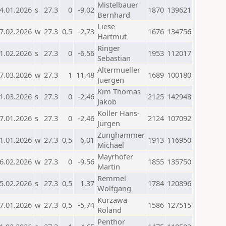
Mistelbauer
4.01.2026
s
27.3
0
-9,02
1870
139621
Bernhard
Liese
7.02.2026
w
27.3
0,5
-2,73
1676
134756
Hartmut
Ringer
1.02.2026
s
27.3
0
-6,56
1953
112017
Sebastian
Altermueller
7.03.2026
w
27.3
1
11,48
1689
100180
Juergen
Kim Thomas
1.03.2026
s
27.3
0
-2,46
2125
142948
Jakob
Koller Hans-
7.01.2026
s
27.3
0
-2,46
2124
107092
Jürgen
Zunghammer
1.01.2026
w
27.3
0,5
6,01
1913
116950
Michael
Mayrhofer
6.02.2026
w
27.3
0
-9,56
1855
135750
Martin
Remmel
5.02.2026
s
27.3
0,5
1,37
1784
120896
Wolfgang
Kurzawa
7.01.2026
w
27.3
0,5
-5,74
1586
127515
Roland
Penthor