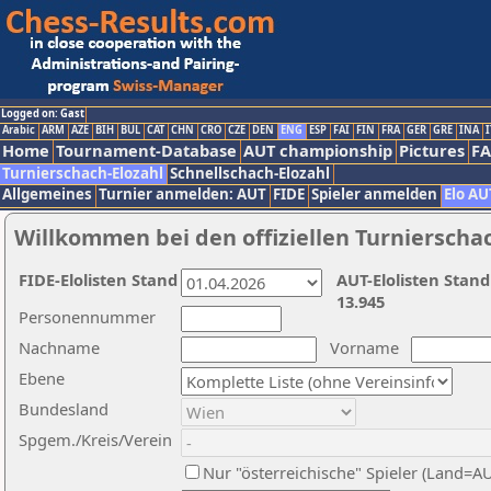
Logged on: Gast
Arabic
ARM
AZE
BIH
BUL
CAT
CHN
CRO
CZE
DEN
ENG
ESP
FAI
FIN
FRA
GER
GRE
INA
I
Home
Tournament-Database
AUT championship
Pictures
F
Turnierschach-Elozahl
Schnellschach-Elozahl
Allgemeines
Turnier anmelden: AUT
FIDE
Spieler anmelden
Elo AU
Willkommen bei den offiziellen Turnierscha
FIDE-Elolisten Stand
AUT-Elolisten Stand
13.945
Personennummer
Nachname
Vorname
Ebene
Bundesland
Spgem./Kreis/Verein
Nur "österreichische" Spieler (Land=A