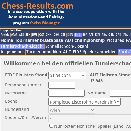
Logged on: Gast
Arabic
ARM
AZE
BIH
BUL
CAT
CHN
CRO
CZE
DEN
ENG
ESP
FAI
FIN
FRA
GER
GRE
INA
I
Home
Tournament-Database
AUT championship
Pictures
F
Turnierschach-Elozahl
Schnellschach-Elozahl
Allgemeines
Turnier anmelden: AUT
FIDE
Spieler anmelden
Elo AU
Willkommen bei den offiziellen Turnierscha
FIDE-Elolisten Stand
AUT-Elolisten Stand
13.945
Personennummer
Nachname
Vorname
Ebene
Bundesland
Spgem./Kreis/Verein
Nur "österreichische" Spieler (Land=A