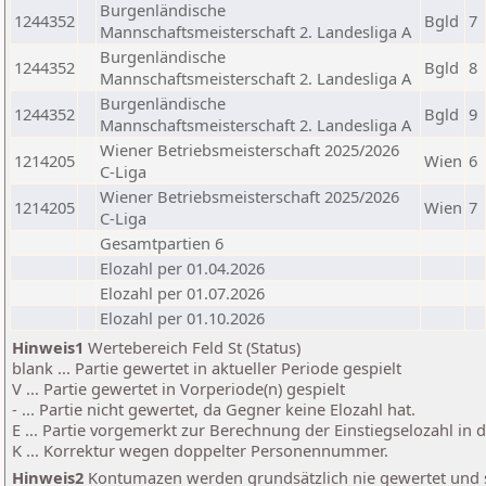
Burgenländische
1244352
Bgld
7
Mannschaftsmeisterschaft 2. Landesliga A
Burgenländische
1244352
Bgld
8
Mannschaftsmeisterschaft 2. Landesliga A
Burgenländische
1244352
Bgld
9
Mannschaftsmeisterschaft 2. Landesliga A
Wiener Betriebsmeisterschaft 2025/2026
1214205
Wien
6
C-Liga
Wiener Betriebsmeisterschaft 2025/2026
1214205
Wien
7
C-Liga
Gesamtpartien 6
Elozahl per 01.04.2026
Elozahl per 01.07.2026
Elozahl per 01.10.2026
Hinweis1
Wertebereich Feld St (Status)
blank ... Partie gewertet in aktueller Periode gespielt
V ... Partie gewertet in Vorperiode(n) gespielt
- ... Partie nicht gewertet, da Gegner keine Elozahl hat.
E ... Partie vorgemerkt zur Berechnung der Einstiegselozahl in
K ... Korrektur wegen doppelter Personennummer.
Hinweis2
Kontumazen werden grundsätzlich nie gewertet und sin