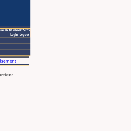
ime 07.08.2026 06:56:55
Login
Logout
artien: