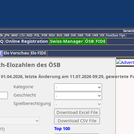
Servert
TA
JPN
MKD
LTU
NED
POL
POR
ROU
RUS
SRB
SVK
SWE
TUR
UKR
VIE
FontSize:11pt
AQ
Online Registration
Swiss-Manager
ÖSB
FIDE
T
Elo Vorschau
Elo FIDE
ch-Elozahlen des ÖSB
 01.04.2026, letzte Änderung am 11.07.2026 09:29, gewertete P
Kategorie
Geschlecht
Spielberechtigung
Top 100
UT)