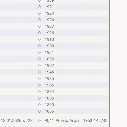
0
1939
0
1921
0
1924
0
1924
0
1927
0
1926
0
1910
0
1908
0
1921
0
1896
0
1902
0
1945
0
1935
0
1905
0
1894
0
1895
0
1890
0
1885
18.01.2026
s
23
0
-9,41
Pongo Aron
1952
142742