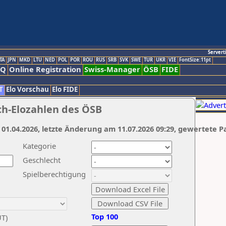
Servert
TA
JPN
MKD
LTU
NED
POL
POR
ROU
RUS
SRB
SVK
SWE
TUR
UKR
VIE
FontSize:11pt
AQ
Online Registration
Swiss-Manager
ÖSB
FIDE
T
Elo Vorschau
Elo FIDE
ch-Elozahlen des ÖSB
 01.04.2026, letzte Änderung am 11.07.2026 09:29, gewertete P
Kategorie
Geschlecht
Spielberechtigung
Top 100
UT)