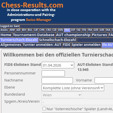
Logged on: Gast
Arabic
ARM
AZE
BIH
BUL
CAT
CHN
CRO
CZE
DEN
ENG
ESP
FAI
FIN
FRA
GER
GRE
INA
I
Home
Tournament-Database
AUT championship
Pictures
F
Turnierschach-Elozahl
Schnellschach-Elozahl
Allgemeines
Turnier anmelden: AUT
FIDE
Spieler anmelden
Elo AU
Willkommen bei den offiziellen Turnierscha
FIDE-Elolisten Stand
AUT-Elolisten Stand
13.945
Personennummer
Nachname
Vorname
Ebene
Bundesland
Spgem./Kreis/Verein
Nur "österreichische" Spieler (Land=A