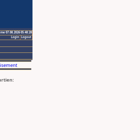
ime 07.08.2026 05:48:28
Login
Logout
artien: