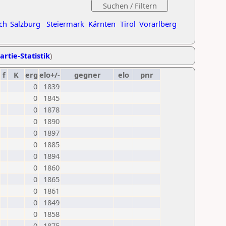
ch
Salzburg
Steiermark
Kärnten
Tirol
Vorarlberg
artie-Statistik
)
f
K
erg
elo+/-
gegner
elo
pnr
0
1839
0
1845
0
1878
0
1890
0
1897
0
1885
0
1894
0
1860
0
1865
0
1861
0
1849
0
1858
0
1875