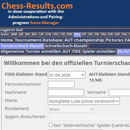
Logged on: Gast
Arabic
ARM
AZE
BIH
BUL
CAT
CHN
CRO
CZE
DEN
ENG
ESP
FAI
FIN
FRA
GER
GRE
INA
I
Home
Tournament-Database
AUT championship
Pictures
F
Turnierschach-Elozahl
Schnellschach-Elozahl
Allgemeines
Turnier anmelden: AUT
FIDE
Spieler anmelden
Elo AU
Willkommen bei den offiziellen Turnierscha
FIDE-Elolisten Stand
AUT-Elolisten Stand
13.945
Personennummer
Nachname
Vorname
Ebene
Bundesland
Spgem./Kreis/Verein
Nur "österreichische" Spieler (Land=A