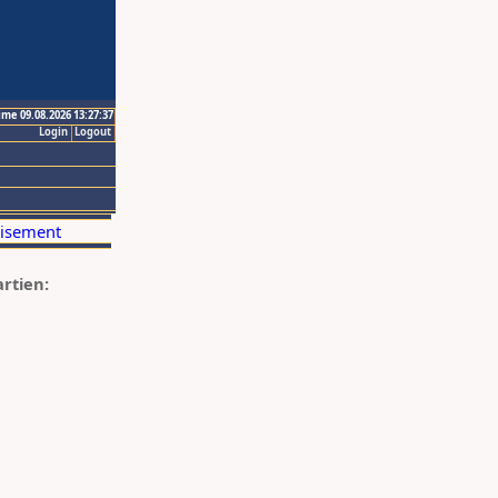
ime 09.08.2026 13:27:37
Login
Logout
artien: