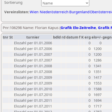
Sortierung
Vereinslisten:
Wien
Niederösterreich
Burgenland
Oberösterrei
Pnr:106298 Name: Florian Kapus (
Grafik Elo-Zeitreihe
,
Grafik P
tnr
St
turnier
bdld
rd
datum
f
K
erg
elo+/-
gegn
Elozahl per 01.01.2006
0
0
Elozahl per 01.07.2006
0
1200
Elozahl per 01.01.2007
0
1200
Elozahl per 01.07.2007
0
1286
Elozahl per 01.01.2008
0
1341
Elozahl per 01.07.2008
0
1351
Elozahl per 01.01.2009
0
1417
Elozahl per 01.07.2009
0
1553
Elozahl per 01.01.2010
0
1588
Elozahl per 01.07.2010
0
1697
Elozahl per 01.01.2011
0
1694
Elozahl per 01.07.2011
0
1717
Elozahl per 01.01.2012
0
1787