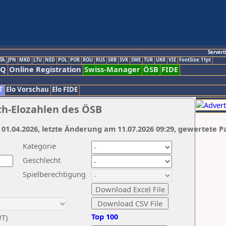
Servert
TA
JPN
MKD
LTU
NED
POL
POR
ROU
RUS
SRB
SVK
SWE
TUR
UKR
VIE
FontSize:11pt
AQ
Online Registration
Swiss-Manager
ÖSB
FIDE
T
Elo Vorschau
Elo FIDE
ch-Elozahlen des ÖSB
 01.04.2026, letzte Änderung am 11.07.2026 09:29, gewertete P
Kategorie
Geschlecht
Spielberechtigung
Top 100
UT)