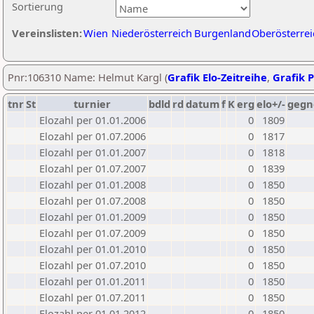
Sortierung
Vereinslisten:
Wien
Niederösterreich
Burgenland
Oberösterrei
Pnr:106310 Name: Helmut Kargl (
Grafik Elo-Zeitreihe
,
Grafik P
tnr
St
turnier
bdld
rd
datum
f
K
erg
elo+/-
gegn
Elozahl per 01.01.2006
0
1809
Elozahl per 01.07.2006
0
1817
Elozahl per 01.01.2007
0
1818
Elozahl per 01.07.2007
0
1839
Elozahl per 01.01.2008
0
1850
Elozahl per 01.07.2008
0
1850
Elozahl per 01.01.2009
0
1850
Elozahl per 01.07.2009
0
1850
Elozahl per 01.01.2010
0
1850
Elozahl per 01.07.2010
0
1850
Elozahl per 01.01.2011
0
1850
Elozahl per 01.07.2011
0
1850
Elozahl per 01.01.2012
0
1850