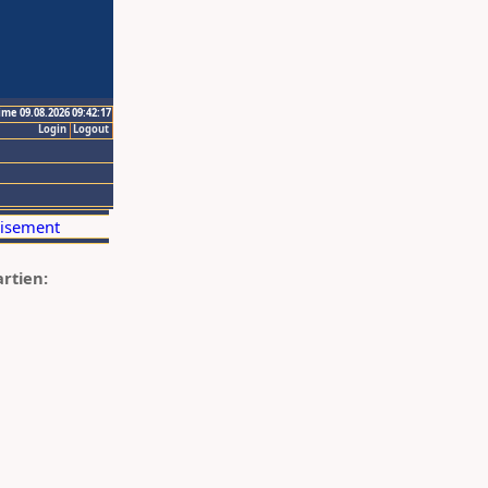
ime 09.08.2026 09:42:17
Login
Logout
artien: