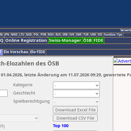
Servert
TA
JPN
MKD
LTU
NED
POL
POR
ROU
RUS
SRB
SVK
SWE
TUR
UKR
VIE
FontSize:11pt
AQ
Online Registration
Swiss-Manager
ÖSB
FIDE
T
Elo Vorschau
Elo FIDE
ch-Elozahlen des ÖSB
 01.04.2026, letzte Änderung am 11.07.2026 09:29, gewertete P
Kategorie
Geschlecht
Spielberechtigung
Top 100
UT)