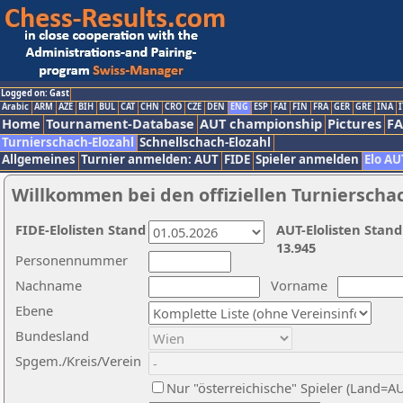
Logged on: Gast
Arabic
ARM
AZE
BIH
BUL
CAT
CHN
CRO
CZE
DEN
ENG
ESP
FAI
FIN
FRA
GER
GRE
INA
I
Home
Tournament-Database
AUT championship
Pictures
F
Turnierschach-Elozahl
Schnellschach-Elozahl
Allgemeines
Turnier anmelden: AUT
FIDE
Spieler anmelden
Elo AU
Willkommen bei den offiziellen Turnierscha
FIDE-Elolisten Stand
AUT-Elolisten Stand
13.945
Personennummer
Nachname
Vorname
Ebene
Bundesland
Spgem./Kreis/Verein
Nur "österreichische" Spieler (Land=A