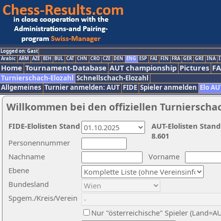
Logged on: Gast
Arabic
ARM
AZE
BIH
BUL
CAT
CHN
CRO
CZE
DEN
ENG
ESP
FAI
FIN
FRA
GER
GRE
INA
I
Home
Tournament-Database
AUT championship
Pictures
F
Turnierschach-Elozahl
Schnellschach-Elozahl
Allgemeines
Turnier anmelden: AUT
FIDE
Spieler anmelden
Elo AU
Willkommen bei den offiziellen Turnierscha
FIDE-Elolisten Stand
AUT-Elolisten Stand
8.601
Personennummer
Nachname
Vorname
Ebene
Bundesland
Spgem./Kreis/Verein
Nur "österreichische" Spieler (Land=A