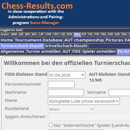
Logged on: Gast
Arabic
ARM
AZE
BIH
BUL
CAT
CHN
CRO
CZE
DEN
ENG
ESP
FAI
FIN
FRA
GER
GRE
INA
I
Home
Tournament-Database
AUT championship
Pictures
F
Turnierschach-Elozahl
Schnellschach-Elozahl
Allgemeines
Turnier anmelden: AUT
FIDE
Spieler anmelden
Elo AU
Willkommen bei den offiziellen Turnierscha
FIDE-Elolisten Stand
AUT-Elolisten Stand
13.945
Personennummer
Nachname
Vorname
Ebene
Bundesland
Spgem./Kreis/Verein
Nur "österreichische" Spieler (Land=A