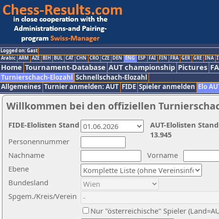
Logged on: Gast
Arabic
ARM
AZE
BIH
BUL
CAT
CHN
CRO
CZE
DEN
ENG
ESP
FAI
FIN
FRA
GER
GRE
INA
I
Home
Tournament-Database
AUT championship
Pictures
F
Turnierschach-Elozahl
Schnellschach-Elozahl
Allgemeines
Turnier anmelden: AUT
FIDE
Spieler anmelden
Elo AU
Willkommen bei den offiziellen Turnierscha
FIDE-Elolisten Stand
AUT-Elolisten Stand
13.945
Personennummer
Nachname
Vorname
Ebene
Bundesland
Spgem./Kreis/Verein
Nur "österreichische" Spieler (Land=A