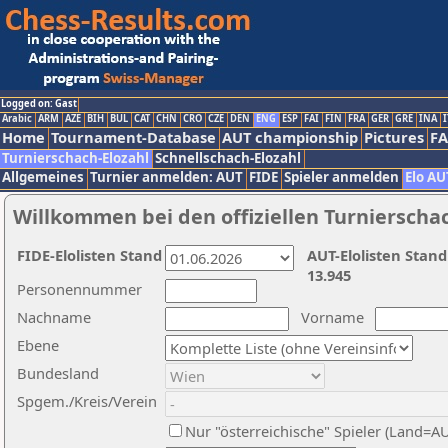
Logged on: Gast
Arabic
ARM
AZE
BIH
BUL
CAT
CHN
CRO
CZE
DEN
ENG
ESP
FAI
FIN
FRA
GER
GRE
INA
I
Home
Tournament-Database
AUT championship
Pictures
F
Turnierschach-Elozahl
Schnellschach-Elozahl
Allgemeines
Turnier anmelden: AUT
FIDE
Spieler anmelden
Elo AU
Willkommen bei den offiziellen Turnierscha
FIDE-Elolisten Stand
AUT-Elolisten Stand
13.945
Personennummer
Nachname
Vorname
Ebene
Bundesland
Spgem./Kreis/Verein
Nur "österreichische" Spieler (Land=A