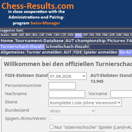
Logged on: Gast
Arabic
ARM
AZE
BIH
BUL
CAT
CHN
CRO
CZE
DEN
ENG
ESP
FAI
FIN
FRA
GER
GRE
INA
I
Home
Tournament-Database
AUT championship
Pictures
F
Turnierschach-Elozahl
Schnellschach-Elozahl
Allgemeines
Turnier anmelden: AUT
FIDE
Spieler anmelden
Elo AU
Willkommen bei den offiziellen Turnierscha
FIDE-Elolisten Stand
AUT-Elolisten Stand
13.945
Personennummer
Nachname
Vorname
Ebene
Bundesland
Spgem./Kreis/Verein
Nur "österreichische" Spieler (Land=A