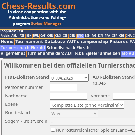
Logged on: Gast
Arabic
ARM
AZE
BIH
BUL
CAT
CHN
CRO
CZE
DEN
ENG
ESP
FAI
FIN
FRA
GER
GRE
INA
I
Home
Tournament-Database
AUT championship
Pictures
F
Turnierschach-Elozahl
Schnellschach-Elozahl
Allgemeines
Turnier anmelden: AUT
FIDE
Spieler anmelden
Elo AU
Willkommen bei den offiziellen Turnierscha
FIDE-Elolisten Stand
AUT-Elolisten Stand
13.945
Personennummer
Nachname
Vorname
Ebene
Bundesland
Spgem./Kreis/Verein
Nur "österreichische" Spieler (Land=A