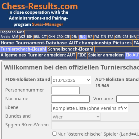
Logged on: Gast
Arabic
ARM
AZE
BIH
BUL
CAT
CHN
CRO
CZE
DEN
ENG
ESP
FAI
FIN
FRA
GER
GRE
INA
I
Home
Tournament-Database
AUT championship
Pictures
F
Turnierschach-Elozahl
Schnellschach-Elozahl
Allgemeines
Turnier anmelden: AUT
FIDE
Spieler anmelden
Elo AU
Willkommen bei den offiziellen Turnierscha
FIDE-Elolisten Stand
AUT-Elolisten Stand
13.945
Personennummer
Nachname
Vorname
Ebene
Bundesland
Spgem./Kreis/Verein
Nur "österreichische" Spieler (Land=A