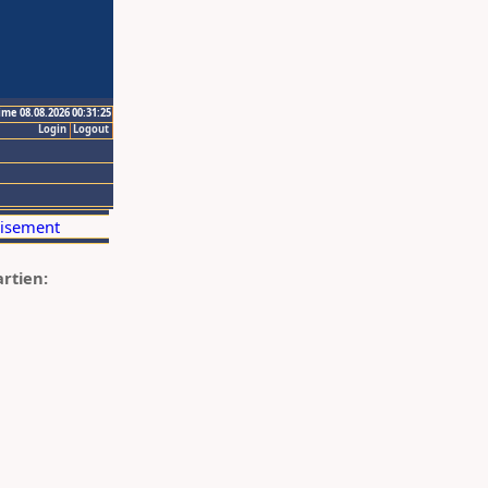
ime 08.08.2026 00:31:25
Login
Logout
artien: