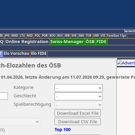
Servert
TA
JPN
MKD
LTU
NED
POL
POR
ROU
RUS
SRB
SVK
SWE
TUR
UKR
VIE
FontSize:11pt
AQ
Online Registration
Swiss-Manager
ÖSB
FIDE
T
Elo Vorschau
Elo FIDE
ch-Elozahlen des ÖSB
 01.04.2026, letzte Änderung am 11.07.2026 09:29, gewertete P
Kategorie
Geschlecht
Spielberechtigung
Top 100
UT)