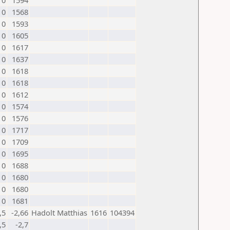
0
1594
0
1568
0
1593
0
1605
0
1617
0
1637
0
1618
0
1618
0
1612
0
1574
0
1576
0
1717
0
1709
0
1695
0
1688
0
1680
0
1680
0
1681
,5
-2,66
Hadolt Matthias
1616
104394
,5
-2,7