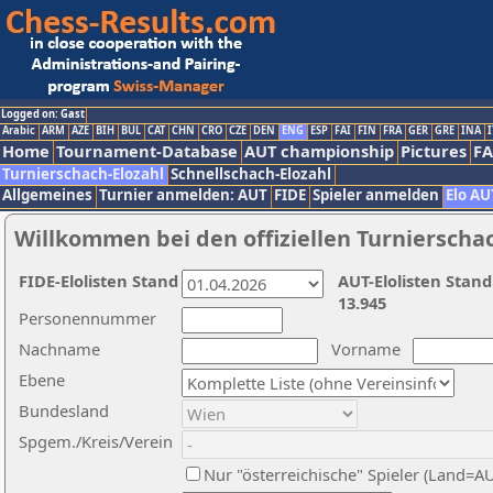
Logged on: Gast
Arabic
ARM
AZE
BIH
BUL
CAT
CHN
CRO
CZE
DEN
ENG
ESP
FAI
FIN
FRA
GER
GRE
INA
I
Home
Tournament-Database
AUT championship
Pictures
F
Turnierschach-Elozahl
Schnellschach-Elozahl
Allgemeines
Turnier anmelden: AUT
FIDE
Spieler anmelden
Elo AU
Willkommen bei den offiziellen Turnierscha
FIDE-Elolisten Stand
AUT-Elolisten Stand
13.945
Personennummer
Nachname
Vorname
Ebene
Bundesland
Spgem./Kreis/Verein
Nur "österreichische" Spieler (Land=A