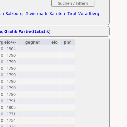
ch
Salzburg
Steiermark
Kärnten
Tirol
Vorarlberg
e
,
Grafik Partie-Statistik
)
rg
elo+/-
gegner
elo
pnr
0
1804
0
1790
0
1790
0
1790
0
1790
0
1790
0
1790
0
1786
0
1791
0
1805
0
1771
0
1754
0
1738