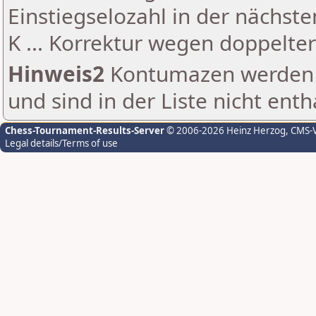
Einstiegselozahl in der nächst
K ... Korrektur wegen doppelt
Hinweis2
Kontumazen werden g
und sind in der Liste nicht enth
Chess-Tournament-Results-Server
© 2006-2026 Heinz Herzog
, CMS-
Legal details/Terms of use