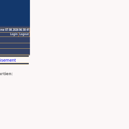
ime 07.08.2026 06:30:41
Login
Logout
artien: