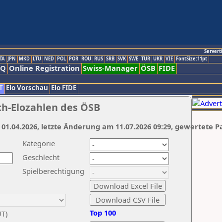
Servert
TA
JPN
MKD
LTU
NED
POL
POR
ROU
RUS
SRB
SVK
SWE
TUR
UKR
VIE
FontSize:11pt
AQ
Online Registration
Swiss-Manager
ÖSB
FIDE
T
Elo Vorschau
Elo FIDE
ch-Elozahlen des ÖSB
 01.04.2026, letzte Änderung am 11.07.2026 09:29, gewertete P
Kategorie
Geschlecht
Spielberechtigung
Top 100
UT)