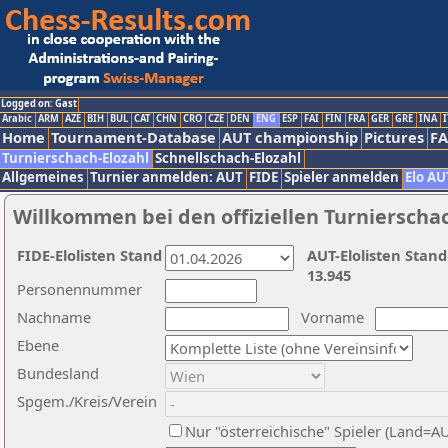
Logged on: Gast
Arabic
ARM
AZE
BIH
BUL
CAT
CHN
CRO
CZE
DEN
ENG
ESP
FAI
FIN
FRA
GER
GRE
INA
I
Home
Tournament-Database
AUT championship
Pictures
F
Turnierschach-Elozahl
Schnellschach-Elozahl
Allgemeines
Turnier anmelden: AUT
FIDE
Spieler anmelden
Elo AU
Willkommen bei den offiziellen Turnierscha
FIDE-Elolisten Stand
AUT-Elolisten Stand
13.945
Personennummer
Nachname
Vorname
Ebene
Bundesland
Spgem./Kreis/Verein
Nur "österreichische" Spieler (Land=A