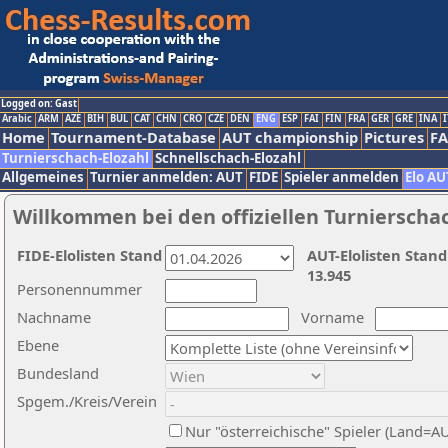
Logged on: Gast
Arabic
ARM
AZE
BIH
BUL
CAT
CHN
CRO
CZE
DEN
ENG
ESP
FAI
FIN
FRA
GER
GRE
INA
I
Home
Tournament-Database
AUT championship
Pictures
F
Turnierschach-Elozahl
Schnellschach-Elozahl
Allgemeines
Turnier anmelden: AUT
FIDE
Spieler anmelden
Elo AU
Willkommen bei den offiziellen Turnierscha
FIDE-Elolisten Stand
AUT-Elolisten Stand
13.945
Personennummer
Nachname
Vorname
Ebene
Bundesland
Spgem./Kreis/Verein
Nur "österreichische" Spieler (Land=A