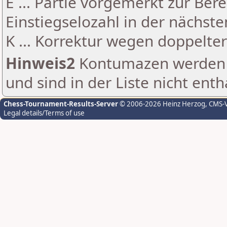
E ... Partie vorgemerkt zur Be
Einstiegselozahl in der nächst
K ... Korrektur wegen doppelt
Hinweis2
Kontumazen werden g
und sind in der Liste nicht enth
Chess-Tournament-Results-Server
© 2006-2026 Heinz Herzog
, CMS-
Legal details/Terms of use