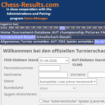
Logged on: Gast
Arabic
ARM
AZE
BIH
BUL
CAT
CHN
CRO
CZE
DEN
ENG
ESP
FAI
FIN
FRA
GER
GRE
INA
I
Home
Tournament-Database
AUT championship
Pictures
F
Turnierschach-Elozahl
Schnellschach-Elozahl
Allgemeines
Turnier anmelden: AUT
FIDE
Spieler anmelden
Elo AU
Willkommen bei den offiziellen Turnierscha
FIDE-Elolisten Stand
AUT-Elolisten Stand
13.945
Personennummer
Nachname
Vorname
Ebene
Bundesland
Spgem./Kreis/Verein
Nur "österreichische" Spieler (Land=A