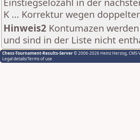
Einstiegselozahl in der nächst
K ... Korrektur wegen doppelt
Hinweis2
Kontumazen werden g
und sind in der Liste nicht enth
Chess-Tournament-Results-Server
© 2006-2026 Heinz Herzog
, CMS-
Legal details/Terms of use