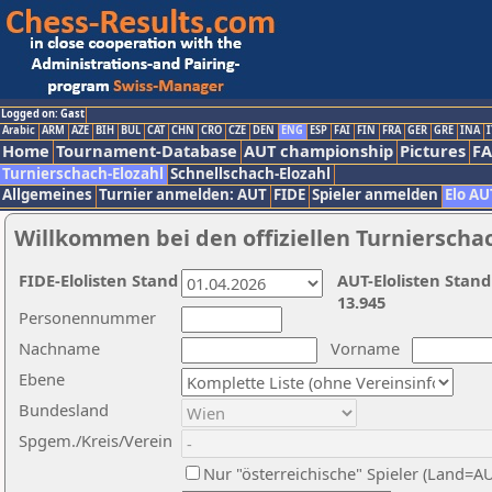
Logged on: Gast
Arabic
ARM
AZE
BIH
BUL
CAT
CHN
CRO
CZE
DEN
ENG
ESP
FAI
FIN
FRA
GER
GRE
INA
I
Home
Tournament-Database
AUT championship
Pictures
F
Turnierschach-Elozahl
Schnellschach-Elozahl
Allgemeines
Turnier anmelden: AUT
FIDE
Spieler anmelden
Elo AU
Willkommen bei den offiziellen Turnierscha
FIDE-Elolisten Stand
AUT-Elolisten Stand
13.945
Personennummer
Nachname
Vorname
Ebene
Bundesland
Spgem./Kreis/Verein
Nur "österreichische" Spieler (Land=A