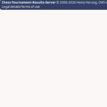
Chess-Tournament-Results-Server
© 2006-2026 Heinz Herzog
, CMS-
Legal details/Terms of use