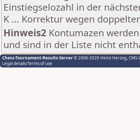
Einstiegselozahl in der nächst
K ... Korrektur wegen doppelt
Hinweis2
Kontumazen werden g
und sind in der Liste nicht enth
Chess-Tournament-Results-Server
© 2006-2026 Heinz Herzog
, CMS-
Legal details/Terms of use