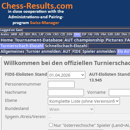
Logged on: Gast
Arabic
ARM
AZE
BIH
BUL
CAT
CHN
CRO
CZE
DEN
ENG
ESP
FAI
FIN
FRA
GER
GRE
INA
I
Home
Tournament-Database
AUT championship
Pictures
F
Turnierschach-Elozahl
Schnellschach-Elozahl
Allgemeines
Turnier anmelden: AUT
FIDE
Spieler anmelden
Elo AU
Willkommen bei den offiziellen Turnierscha
FIDE-Elolisten Stand
AUT-Elolisten Stand
13.945
Personennummer
Nachname
Vorname
Ebene
Bundesland
Spgem./Kreis/Verein
Nur "österreichische" Spieler (Land=A